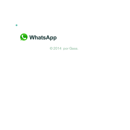
For chat click here
+57 316 8592837
© 2014 por Gass.