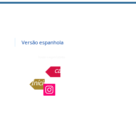
Versão espanhola
Transfer e viagem Colômbia
casa
Início Espanhol