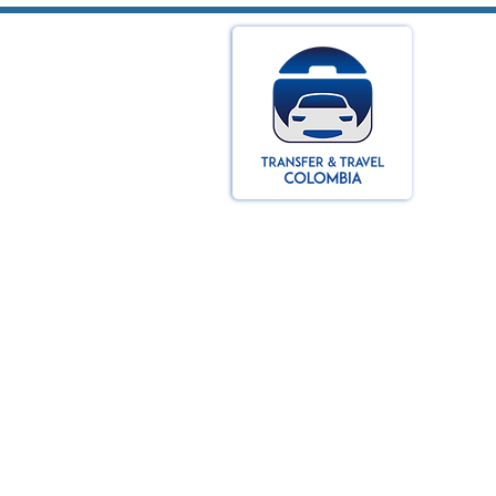
Sort by
Filters
Clear all
Filters
Clear all
Show items
Show items