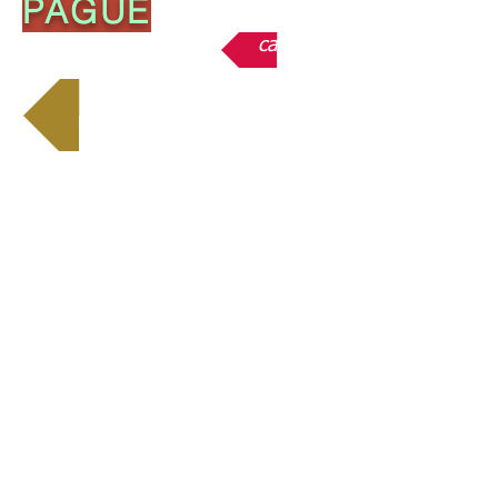
PAGUE
casa
Início Espanhol
Back to catalog